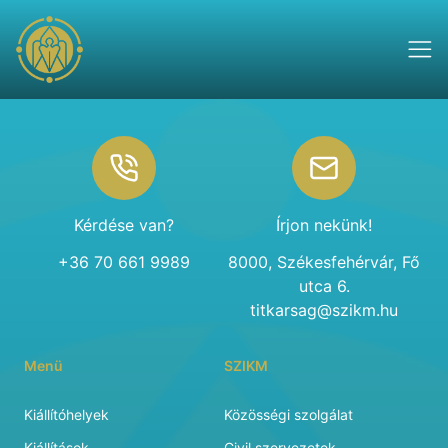
Footer
Kérdése van?
Írjon nekünk!
+36 70 661 9989
8000, Székesfehérvár, Fő
utca 6.
titkarsag@szikm.hu
Menü
SZIKM
Kiállítóhelyek
Közösségi szolgálat
Kiállítások
Civil szervezetek