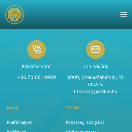
Footer
Kérdése van?
Írjon nekünk!
+36 70 661 9989
8000, Székesfehérvár, Fő
utca 6.
titkarsag@szikm.hu
Menü
SZIKM
Kiállítóhelyek
Közösségi szolgálat
Kiállítások
Civil szervezetek