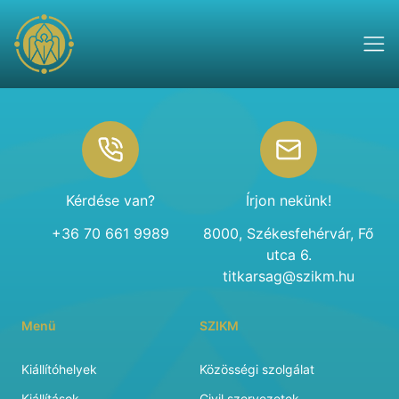
Footer
Kérdése van?
Írjon nekünk!
+36 70 661 9989
8000, Székesfehérvár, Fő
utca 6.
titkarsag@szikm.hu
Menü
SZIKM
Kiállítóhelyek
Közösségi szolgálat
Kiállítások
Civil szervezetek