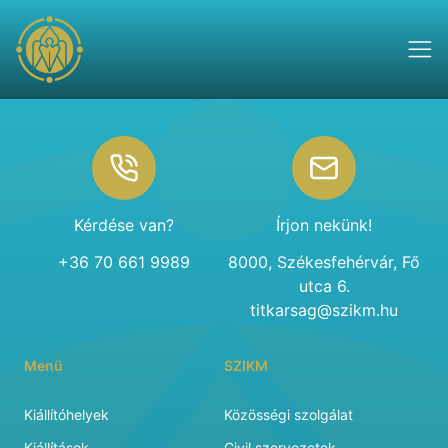
Footer
Kérdése van?
Írjon nekünk!
+36 70 661 9989
8000, Székesfehérvár, Fő
utca 6.
titkarsag@szikm.hu
Menü
SZIKM
Kiállítóhelyek
Közösségi szolgálat
Kiállítások
Civil szervezetek