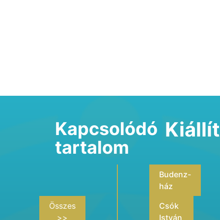
Kiáll
Kapcsolódó
tartalom
Budenz-
ház
Összes
Csók
>>
István