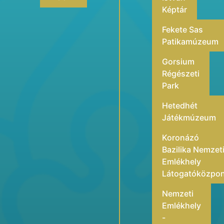
Képtár
Fekete Sas
Patikamúzeum
Gorsium
Régészeti
Park
Hetedhét
Játékmúzeum
Koronázó
Bazilika Nemzet
Emlékhely
Látogatóközpo
Nemzeti
Emlékhely
-