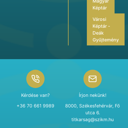
Magyar
Képtár
Városi
Képtár -
Deák
Gyűjtemény
Footer
Kérdése van?
Írjon nekünk!
+36 70 661 9989
8000, Székesfehérvár, Fő
utca 6.
titkarsag@szikm.hu