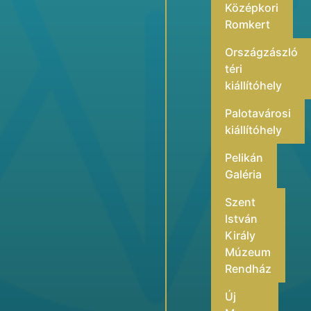
Középkori
Romkert
Országzászló
téri
kiállítóhely
Palotavárosi
kiállítóhely
Pelikán
Galéria
Szent
István
Király
Múzeum
Rendház
Új