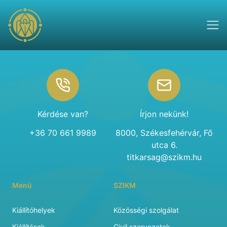
Footer
Kérdése van?
Írjon nekünk!
+36 70 661 9989
8000, Székesfehérvár, Fő
utca 6.
titkarsag@szikm.hu
Menü
SZIKM
Kiállítóhelyek
Közösségi szolgálat
Kiállítások
Civil szervezetek