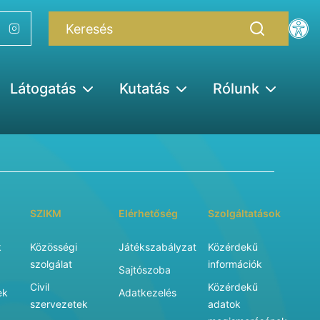
Látogatás
Kutatás
Rólunk
SZIKM
Elérhetőség
Szolgáltatások
k
Közösségi
Játékszabályzat
Közérdekű
szolgálat
információk
Sajtószoba
Civil
Közérdekű
ek
Adatkezelés
szervezetek
adatok