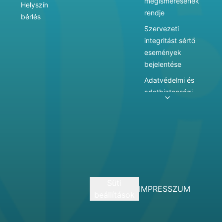
megismerésének
Helyszín
rendje
bérlés
Szervezeti
integritást sértő
események
bejelentése
Adatvédelmi és
adatbiztonsági
szabályzat
Adatkezelés
Játékszabályzat
Vármegyei
hatókörű városi
múzeum
Süti
szolgáltatásai
IMPRESSZUM
beállítások