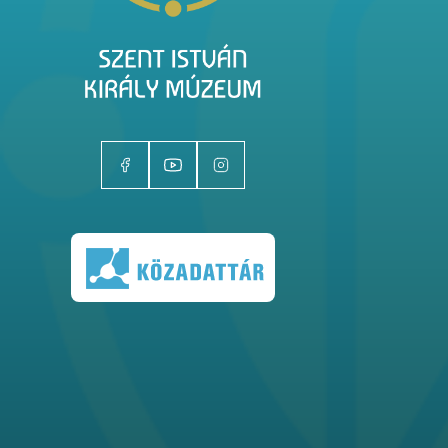
Kiállítóhelyek
Kiállítások
Gyűjtemények
Magazin
Kutatás
Rólunk