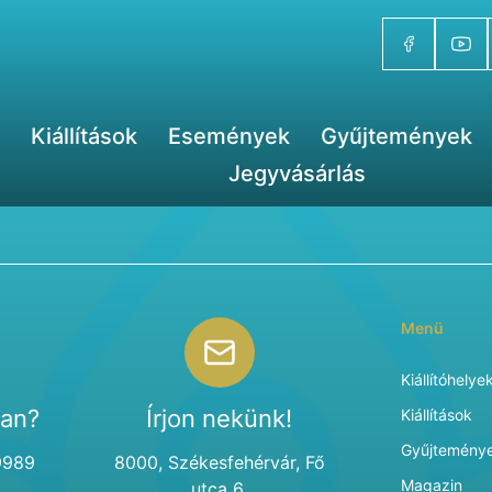
Kiállítások
Események
Gyűjtemények
Jegyvásárlás
Menü
Kiállítóhelye
van?
Írjon nekünk!
Kiállítások
Gyűjtemény
9989
8000, Székesfehérvár, Fő
Magazin
utca 6.