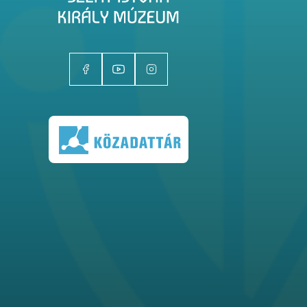
Kiállítóhelyek
Kiállítások
Gyűjtemények
Magazin
Kutatás
Rólunk