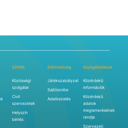
SZIKM
Elérhetőség
Szolgáltatások
k
Közösségi
Játékszabályzat
Közérdekű
szolgálat
információk
Sajtószoba
Civil
Közérdekű
ek
Adatkezelés
szervezetek
adatok
megismerésének
Helyszín
rendje
bérlés
Szervezeti