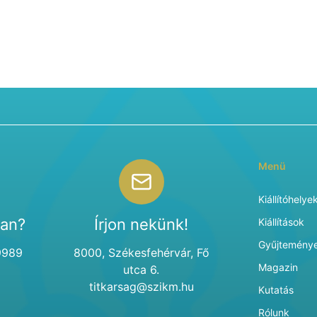
Menü
Kiállítóhelye
van?
Írjon nekünk!
Kiállítások
Gyűjtemény
9989
8000, Székesfehérvár, Fő
Magazin
utca 6.
titkarsag@szikm.hu
Kutatás
Rólunk