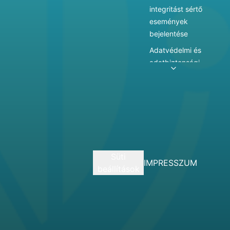
integritást sértő
események
bejelentése
Adatvédelmi és
adatbiztonsági
szabályzat
Adatkezelés
Játékszabályzat
Vármegyei
hatókörű városi
múzeum
Süti
szolgáltatásai
IMPRESSZUM
beállítások