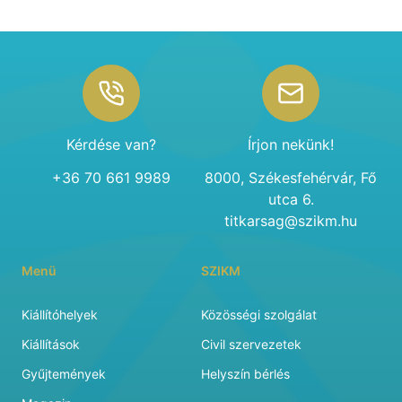
Footer
Kérdése van?
Írjon nekünk!
+36 70 661 9989
8000, Székesfehérvár, Fő
utca 6.
titkarsag@szikm.hu
Menü
SZIKM
Kiállítóhelyek
Közösségi szolgálat
Kiállítások
Civil szervezetek
Gyűjtemények
Helyszín bérlés