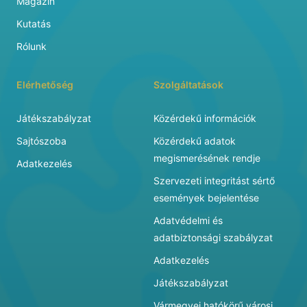
Magazin
Kutatás
Rólunk
Elérhetőség
Szolgáltatások
Játékszabályzat
Közérdekű információk
Sajtószoba
Közérdekű adatok
megismerésének rendje
Adatkezelés
Szervezeti integritást sértő
események bejelentése
Adatvédelmi és
adatbiztonsági szabályzat
Adatkezelés
Játékszabályzat
Vármegyei hatókörű városi