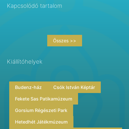
Kapcsolódó tartalom
Összes >>
Kiállítóhelyek
Budenz-ház
Csók István Képtár
Fekete Sas Patikamúzeum
Gorsium Régészeti Park
Hetedhét Játékmúzeum