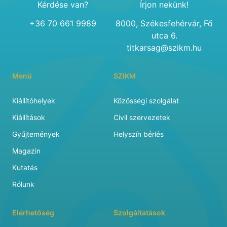
Kérdése van?
Írjon nekünk!
+36 70 661 9989
8000, Székesfehérvár, Fő
utca 6.
titkarsag@szikm.hu
Menü
SZIKM
Kiállítóhelyek
Közösségi szolgálat
Kiállítások
Civil szervezetek
Gyűjtemények
Helyszín bérlés
Magazin
Kutatás
Rólunk
Elérhetőség
Szolgáltatások