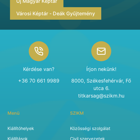
Új Magyar Képtár
Városi Képtár - Deák Gyűjtemény
Footer
Kérdése van?
Írjon nekünk!
+36 70 661 9989
8000, Székesfehérvár, Fő
utca 6.
titkarsag@szikm.hu
Menü
SZIKM
Kiállítóhelyek
Közösségi szolgálat
Kiállítások
Civil szervezetek