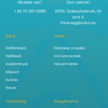
Kérdése van?
Írjon nekünk!
+36 70 661 9989
8000, Székesfehérvár, Fő
utca 6.
titkarsag@szikm.hu
Menü
SZIKM
Kiállítóhelyek
Közösségi szolgálat
Kiállítások
Civil szervezetek
Gyűjtemények
Helyszín bérlés
Magazin
Kutatás
Rólunk
Elérhetőség
Szolgáltatások