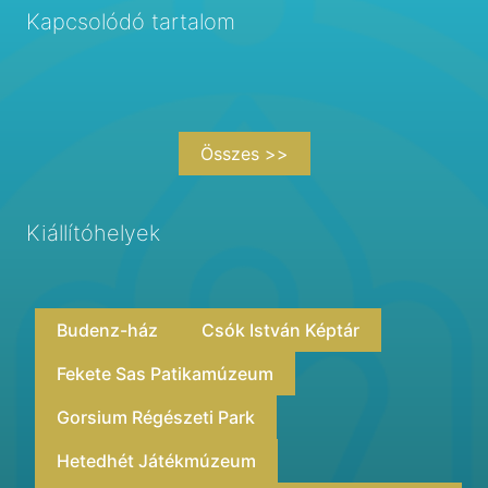
Kapcsolódó tartalom
Összes >>
Kiállítóhelyek
Budenz-ház
Csók István Képtár
Fekete Sas Patikamúzeum
Gorsium Régészeti Park
Hetedhét Játékmúzeum