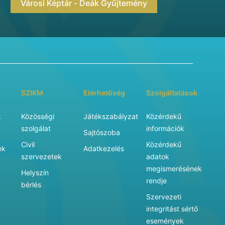
Városi Képtár - Deák Gyűjtemény
SZIKM
Elérhetőség
Szolgáltatások
k
Közösségi
Játékszabályzat
Közérdekű
szolgálat
információk
Sajtószoba
Civil
Közérdekű
ek
Adatkezelés
szervezetek
adatok
megismerésének
Helyszín
rendje
bérlés
Szervezeti
integritást sértő
események