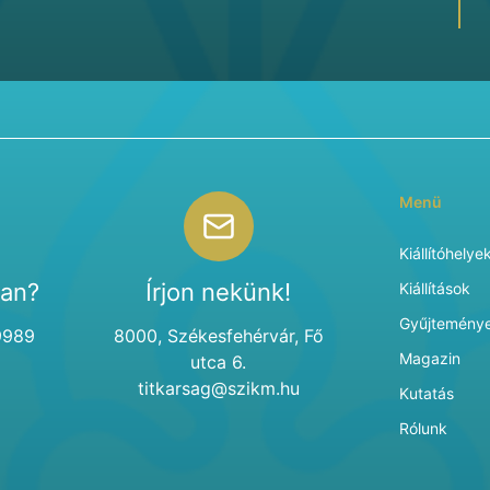
Menü
Kiállítóhelye
van?
Írjon nekünk!
Kiállítások
Gyűjtemény
9989
8000, Székesfehérvár, Fő
Magazin
utca 6.
titkarsag@szikm.hu
Kutatás
Rólunk