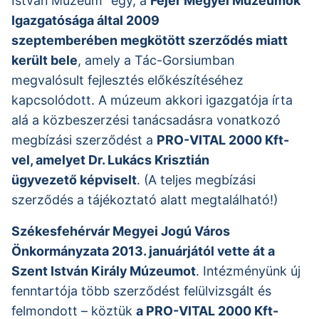
István Múzeum” egy, a
Fejér Megyei Múzeumok
Igazgatósága által 2009
szeptemberében megkötött szerződés miatt
került bele
, amely a Tác-Gorsiumban
megvalósult fejlesztés előkészítéséhez
kapcsolódott. A múzeum akkori igazgatója írta
alá a közbeszerzési tanácsadásra vonatkozó
megbízási szerződést a
PRO-VITAL 2000 Kft-
vel, amelyet Dr. Lukács Krisztián
ügyvezető képviselt
. (A teljes megbízási
szerződés a tájékoztató alatt megtalálható!)
Székesfehérvár Megyei Jogú Város
Önkormányzata 2013. januárjától vette át a
Szent István Király Múzeumot
. Intézményünk új
fenntartója több szerződést felülvizsgált és
felmondott – köztük
a PRO-VITAL 2000 Kft-