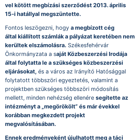
vel kötött megbízási szerződést 2013. április
15-i hatállyal megszüntette.
Fontos leszögezni, hogy
a megbízott cég
által kiállított számlák a pályázat keretében nem
kerültek elszámolásra.
Székesfehérvár
Önkormányzata a s
aját Közbeszerzési Irodája
által folytatta le a szükséges közbeszerzési
eljárásokat,
és a város az Irányító Hatósággal
folytatott többszöri egyeztetés, valamint a
projektben szükséges többszöri módosítás
mellett, minden nehézség ellenére
segítette az
intézményt a „megörökölt” és már évekkel
korábban megkezdett projekt
megvalósításában.
Ennek eredményeként újulhatott meg a táci