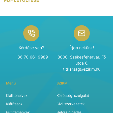
PDF LETÖLTÉSE
Footer
Kérdése van?
Írjon nekünk!
+36 70 661 9989
8000, Székesfehérvár, Fő
utca 6.
titkarsag@szikm.hu
Menü
SZIKM
Kiállítóhelyek
Közösségi szolgálat
Kiállítások
Civil szervezetek
Gyűjtemények
Helyszín bérlés