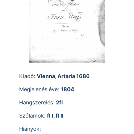
Kiadó:
Vienna, Artaria 1686
Megjelenés éve:
1804
Hangszerelés:
2fl
Szólamok:
fl I, fl II
Hiányok: