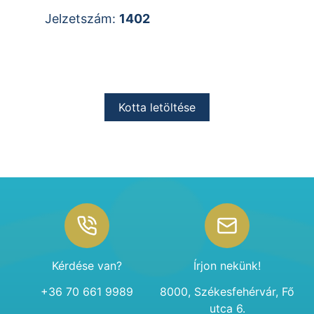
Jelzetszám:
1402
Kotta letöltése
Footer
Kérdése van?
Írjon nekünk!
+36 70 661 9989
8000, Székesfehérvár, Fő
utca 6.