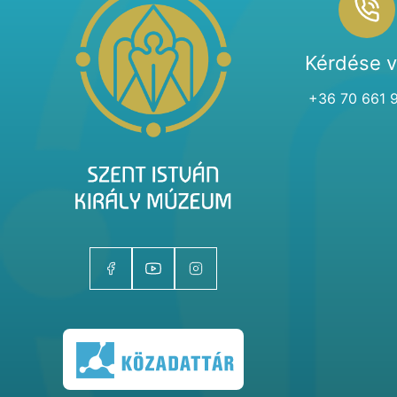
Kérdése 
+36 70 661 