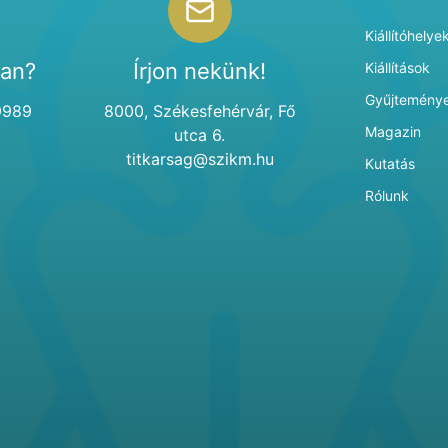
Kiállítóhelye
van?
Írjon nekünk!
Kiállítások
Gyűjtemény
9989
8000, Székesfehérvár, Fő
Magazin
utca 6.
titkarsag@szikm.hu
Kutatás
Rólunk