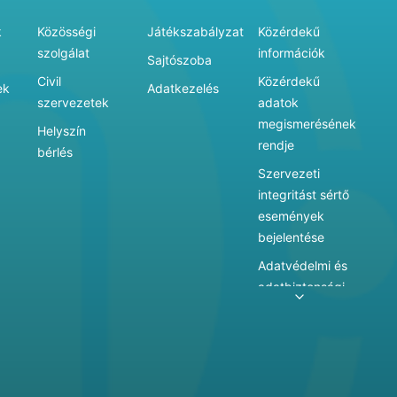
k
Közösségi
Játékszabályzat
Közérdekű
szolgálat
információk
Sajtószoba
Civil
Közérdekű
ek
Adatkezelés
szervezetek
adatok
megismerésének
Helyszín
rendje
bérlés
Szervezeti
integritást sértő
események
bejelentése
Adatvédelmi és
adatbiztonsági
szabályzat
Adatkezelés
Játékszabályzat
Vármegyei