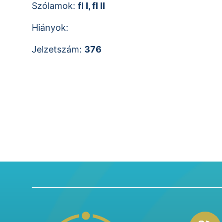
Szólamok:
fl I, fl II
Hiányok:
Jelzetszám:
376
Footer