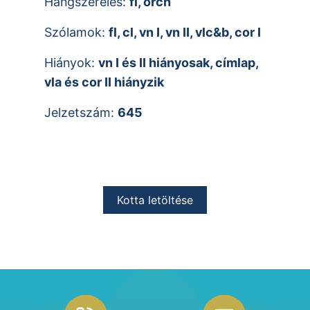
Hangszerelés:
fl, orch
Szólamok:
fl, cl, vn I, vn II, vlc&b, cor I
Hiányok:
vn I és II hiányosak, címlap,
vla és cor II hiányzik
Jelzetszám:
645
Kotta letöltése
Footer