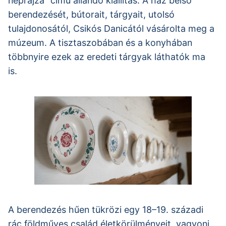
néprajza” című állandó kiállítás. A ház belső
berendezését, bútorait, tárgyait, utolsó
tulajdonosától, Csikós Danicától vásárolta meg a
múzeum. A tisztaszobában és a konyhában
többnyire ezek az eredeti tárgyak láthatók ma
is.
A berendezés hűen tükrözi egy 18–19. századi
rác földműves család életkörülményeit, vagyoni