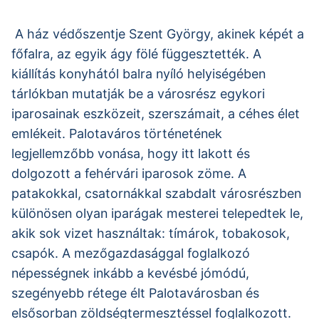
A ház védőszentje Szent György, akinek képét a
főfalra, az egyik ágy fölé függesztették. A
kiállítás konyhától balra nyíló helyiségében
tárlókban mutatják be a városrész egykori
iparosainak eszközeit, szerszámait, a céhes élet
emlékeit. Palotaváros történetének
legjellemzőbb vonása, hogy itt lakott és
dolgozott a fehérvári iparosok zöme. A
patakokkal, csatornákkal szabdalt városrészben
különösen olyan iparágak mesterei telepedtek le,
akik sok vizet használtak: tímárok, tobakosok,
csapók. A mezőgazdasággal foglalkozó
népességnek inkább a kevésbé jómódú,
szegényebb rétege élt Palotavárosban és
elsősorban zöldségtermesztéssel foglalkozott.