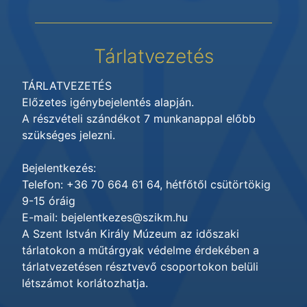
Tárlatvezetés
TÁRLATVEZETÉS
Előzetes igénybejelentés alapján.
A részvételi szándékot 7 munkanappal előbb
szükséges jelezni.
Bejelentkezés:
Telefon: +36 70 664 61 64, hétfőtől csütörtökig
9-15 óráig
E-mail: bejelentkezes@szikm.hu
A Szent István Király Múzeum az időszaki
tárlatokon a műtárgyak védelme érdekében a
tárlatvezetésen résztvevő csoportokon belüli
létszámot korlátozhatja.