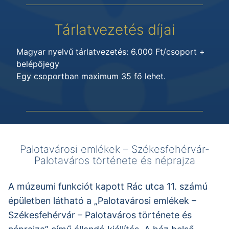
Tárlatvezetés díjai
Magyar nyelvű tárlatvezetés: 6.000 Ft/csoport +
belépőjegy
Egy csoportban maximum 35 fő lehet.
Palotavárosi emlékek – Székesfehérvár-
Palotaváros története és néprajza
A múzeumi funkciót kapott Rác utca 11. számú
épületben látható a „Palotavárosi emlékek –
Székesfehérvár – Palotaváros története és