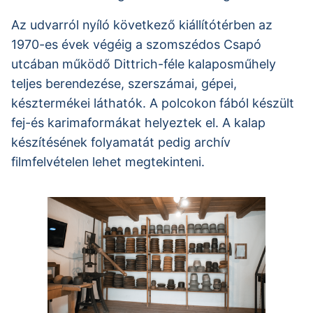
Az udvarról nyíló következő kiállítótérben az
1970-es évek végéig a szomszédos Csapó
utcában működő Dittrich-féle kalaposműhely
teljes berendezése, szerszámai, gépei,
késztermékei láthatók. A polcokon fából készült
fej-és karimaformákat helyeztek el. A kalap
készítésének folyamatát pedig archív
filmfelvételen lehet megtekinteni.