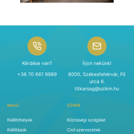
Footer
Kérdése van?
Írjon nekünk!
+36 70 661 9989
8000, Székesfehérvár, Fő
utca 6.
titkarsag@szikm.hu
Menü
SZIKM
Kiállítóhelyek
Közösségi szolgálat
Kiállítások
Civil szervezetek