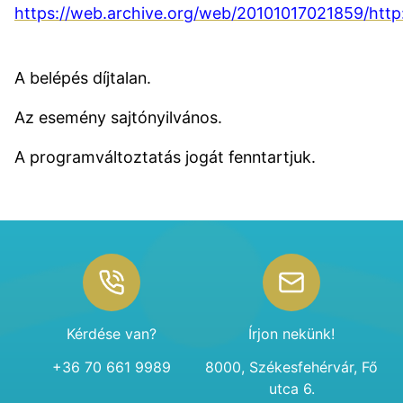
https://web.archive.org/web/20101017021859/http:/
A belépés díjtalan.
Az esemény sajtónyilvános.
A programváltoztatás jogát fenntartjuk.
Footer
Kérdése van?
Írjon nekünk!
+36 70 661 9989
8000, Székesfehérvár, Fő
utca 6.