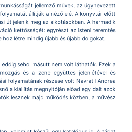
ek munkásságát jellemző művek, az úgynevezett
olyamatát állítják a néző elé. A könyvtár előtt
ztusi út jelenik meg az alkotásokban. A harmadik
ció kettősségét: egyrészt az isteni teremtés
 hoz létre mindig újabb és újabb dolgokat.
k eddig sehol másutt nem volt láthatók. Ezek a
mozgás és a zene együttes jelenlétével és
ási folyamatának részese volt Navratil Andrea
ő a kiállítás megnyitóján előad egy dalt azok
áthatók lesznek majd működés közben, a művész
p, valamint készül egy katalógus is. A tárlat