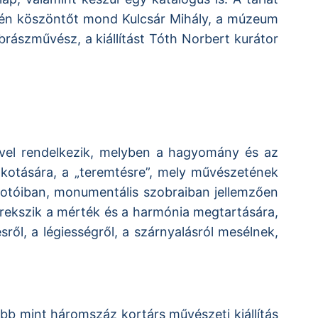
nyén köszöntőt mond Kulcsár Mihály, a múzeum
rászművész, a kiállítást Tóth Norbert kurátor
vel rendelkezik, melyben a hagyomány és az
lkotására, a „teremtésre”, mely művészetének
 fotóiban, monumentális szobraiban jellemzően
örekszik a mérték és a harmónia megtartására,
ől, a légiességről, a szárnyalásról mesélnek,
 mint háromszáz kortárs művészeti kiállítás