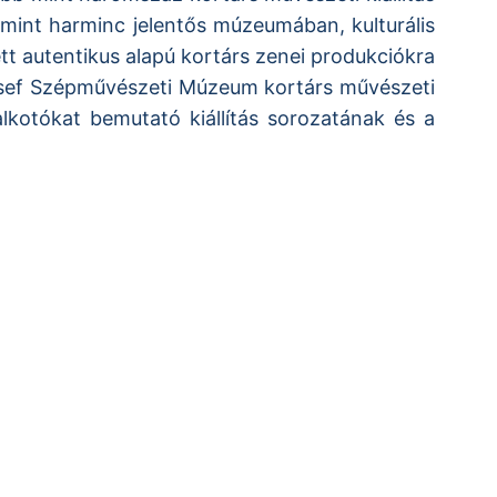
 mint harminc jelentős múzeumában, kulturális
t autentikus alapú kortárs zenei produkciókra
ózsef Szépművészeti Múzeum kortárs művészeti
lkotókat bemutató kiállítás sorozatának és a