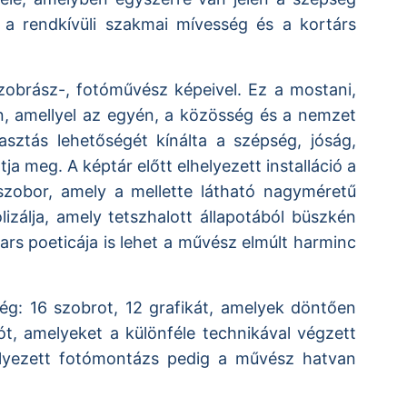
a rendkívüli szakmai mívesség és a kortárs
zobrász-, fotóművész képeivel. Ez a mostani,
an, amellyel az egyén, a közösség és a nemzet
sztás lehetőségét kínálta a szépség, jóság,
a meg. A képtár előtt elhelyezett installáció a
szobor, amely a mellette látható nagyméretű
izálja, amely tetszhalott állapotából büszkén
z ars poeticája is lehet a művész elmúlt harminc
ég: 16 szobrot, 12 grafikát, amelyek döntően
t, amelyeket a különféle technikával végzett
helyezett fotómontázs pedig a művész hatvan