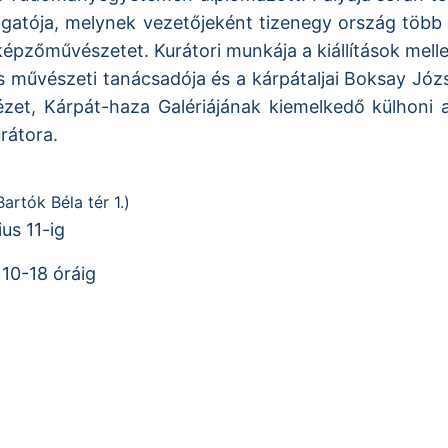
azgatója, melynek vezetőjeként tizenegy ország több
pzőművészetet. Kurátori munkája a kiállítások mellet
rs művészeti tanácsadója és a kárpátaljai Boksay J
ézet, Kárpát-haza Galériájának kiemelkedő külhoni a
rátora.
artók Béla tér 1.)
us 11-ig
 10-18 óráig