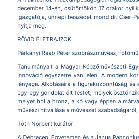
december 14-én, csütörtökön 17 órakor nyíli
igazgatója, ünnepi beszédet mond dr. Cser-Pa
nyitja meg.
RÖVID ÉLETRAJZOK
Párkányi Raab Péter szobrászművész, fotómű
Tanulmányait a Magyar Képzőművészeti Egye
innováció egyszerre van jelen. A modern kor
lényege. Alkotásaira a figuraközpontúság és 
egy-egy gondolat ölt testet, melyek ösztönzi
melyet hol a bronz, a kő vagy éppen a márván
művészi hitvallása a művészet szabadságáról,
Tóth Norbert kurátor
A Debreceni Egyetemen és a Janus Pannonius