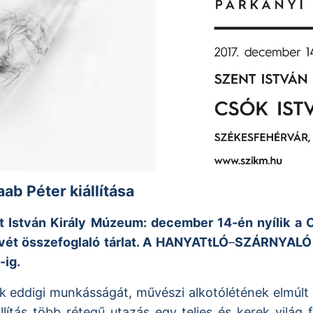
 Péter kiállítása
nt István Király Múzeum: december 14-é
n nyílik
a C
ét összefoglaló tárlat. A HANYAT
tL
Ó
–
SZÁRNYALÓ cí
-ig
.
ek eddigi munkásságát, művészi alkotólétének elmúl
llítás több rétegű utazás egy teljes és kerek világ