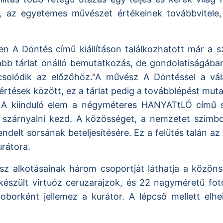
 az egyetemes művészet értékeinek továbbvitele, 
en A Döntés című kiállításon találkozhatott már a s
jabb tárlat önálló bemutatkozás, de gondolatiságáb
pcsolódik az előzőhöz."A művész A Döntéssel a vála
rtések között, ez a tárlat pedig a továbblépést mutatj
meg. A kiinduló elem a négyméteres HANYATtLÓ című 
k, szárnyalni kezd. A közösséget, a nemzetet szimbol
rendelt sorsának beteljesítésére. Ez a felütés talán a
urátora.
ész alkotásainak három csoportját láthatja a közöns
észült virtuóz ceruzarajzok, és 22 nagyméretű fotó
oborként jellemez a kurátor. A lépcső mellett el