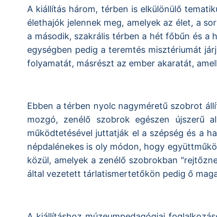
A kiállítás három, térben is elkülönülő tema
élethajók jelennek meg, amelyek az élet, a sor
a második, szakrális térben a hét főbűn és a hé
egységben pedig a teremtés misztériumát jár
folyamatát, másrészt az ember akaratát, amell
Ebben a térben nyolc nagyméretű szobrot állít
mozgó, zenélő szobrok egészen újszerű al
működtetésével juttatják el a szépség és a h
népdalénekes is oly módon, hogy együttműködö
közül, amelyek a zenélő szobrokban "rejtőzne
által vezetett tárlatismertetőkön pedig ő mag
A kiállításhoz múzeumpedagógiai foglalkozáso