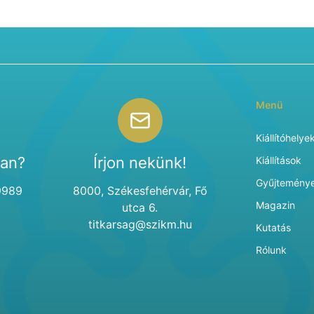
Menü
Kiállítóhelye
van?
Írjon nekünk!
Kiállítások
Gyűjtemény
9989
8000, Székesfehérvár, Fő
Magazin
utca 6.
titkarsag@szikm.hu
Kutatás
Rólunk