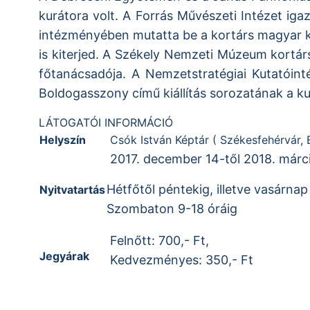
kurátora volt. A Forrás Művészeti Intézet ig
intézményében mutatta be a kortárs magyar ké
is kiterjed. A Székely Nemzeti Múzeum kortá
főtanácsadója. A Nemzetstratégiai Kutatóint
Boldogasszony című kiállítás sorozatának a ku
LÁTOGATÓI INFORMÁCIÓ
Helyszín
Csók István Képtár ( Székesfehérvár, B
2017. december 14-től 2018. márci
Hétfőtől péntekig, illetve vasárnap
Nyitvatartás
Szombaton 9-18 óráig
Felnőtt: 700,- Ft,
Jegyárak
Kedvezményes: 350,- Ft