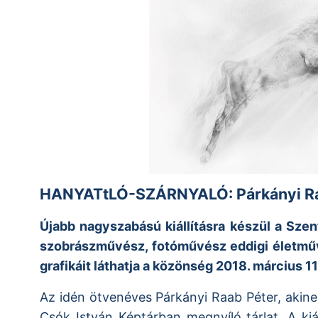
HANYATtLÓ-SZÁRNYALÓ: Párkányi Raab
Újabb nagyszabású kiállításra készül a Sze
szobrászművész, fotóművész eddigi életműv
grafikáit láthatja a közönség
2018. március 11
Az idén ötvenéves Párkányi Raab Péter, akin
Csók István Képtárban megnyíló tárlat. A kiá