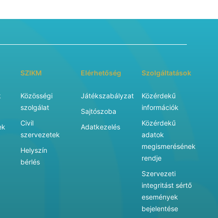
SZIKM
Elérhetőség
Szolgáltatások
k
Közösségi
Játékszabályzat
Közérdekű
szolgálat
információk
Sajtószoba
Civil
Közérdekű
ek
Adatkezelés
szervezetek
adatok
megismerésének
Helyszín
rendje
bérlés
Szervezeti
integritást sértő
események
bejelentése