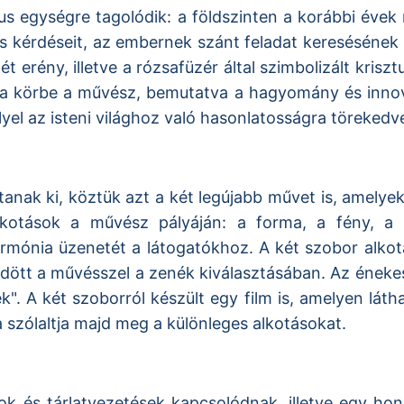
tikus egységre tagolódik: a földszinten a korábbi év
s kérdéseit, az embernek szánt feladat keresésének f
t erény, illetve a rózsafüzér által szimbolizált kris
ja körbe a művész, bemutatva a hagyomány és innová
yel az isteni világhoz való hasonlatosságra törekedve
anak ki, köztük azt a két legújabb művet is, amelye
kotások a művész pályáján: a forma, a fény, a 
armónia üzenetét a látogatókhoz. A két szobor alkot
tt a művésszel a zenék kiválasztásában. Az énekesn
k". A két szoborról készült egy film is, amelyen l
a szólaltja majd meg a különleges alkotásokat.
k és tárlatvezetések kapcsolódnak, illetve egy honla