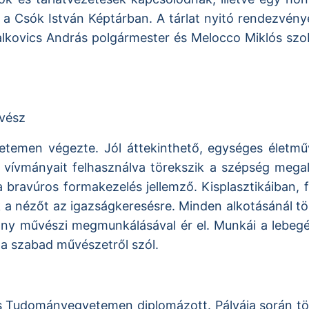
k a Csók István Képtárban. A tárlat nyitó rendezvé
lkovics András polgármester és Melocco Miklós szob
vész
temen végezte. Jól áttekinthető, egységes életmű
 vívmányait felhasználva törekszik a szépség mega
a bravúros formakezelés jellemző. Kisplasztikáiban,
k a nézőt az igazságkeresésre. Minden alkotásánál t
y művészi megmunkálásával ér el. Munkái a lebegésr
 a szabad művészetről szól.
 Tudományegyetemen diplomázott. Pályája során több