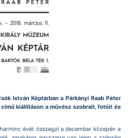
sók István Képtárban a Párkányi Raab Péter
mű kiállításon a művész szobrait, fotóit és
t harminc évét összegzi a december közepén a
 felé, amelyben egyszerre van jelen a szépség