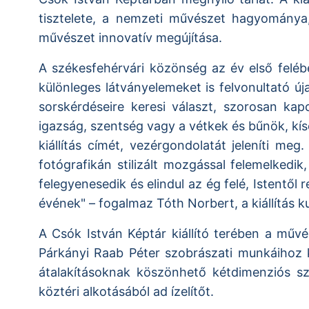
tisztelete, a nemzeti művészet hagyománya,
művészet innovatív megújítása.
A székesfehérvári közönség az év első feléb
különleges látványelemeket is felvonultató ú
sorskérdéseire keresi választ, szorosan ka
igazság, szentség vagy a vétkek és bűnök, kísé
kiállítás címét, vezérgondolatát jeleníti 
fotógrafikán stilizált mozgással felemelkedi
felegyenesedik és elindul az ég felé, Istentől 
évének" – fogalmaz Tóth Norbert, a kiállítás k
A Csók István Képtár kiállító terében a műv
Párkányi Raab Péter szobrászati munkáihoz k
átalakításoknak köszönhető kétdimenziós sz
köztéri alkotásából ad ízelítőt.