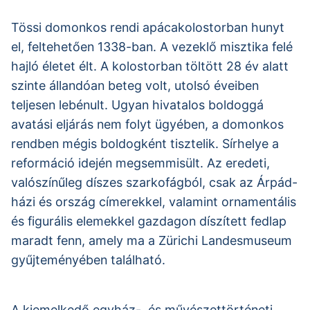
Tössi domonkos rendi apácakolostorban hunyt
el, feltehetően 1338-ban. A vezeklő misztika felé
hajló életet élt. A kolostorban töltött 28 év alatt
szinte állandóan beteg volt, utolsó éveiben
teljesen lebénult. Ugyan hivatalos boldoggá
avatási eljárás nem folyt ügyében, a domonkos
rendben mégis boldogként tisztelik. Sírhelye a
reformáció idején megsemmisült. Az eredeti,
valószínűleg díszes szarkofágból, csak az Árpád-
házi és ország címerekkel, valamint ornamentális
és figurális elemekkel gazdagon díszített fedlap
maradt fenn, amely ma a Zürichi Landesmuseum
gyűjteményében található.
A kiemelkedő egyház-, és művészettörténeti