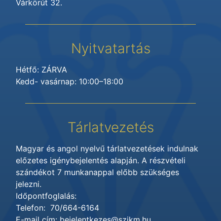
Várkörút 32.
Nyitvatartás
Hétfő: ZÁRVA
Kedd- vasárnap: 10:00–18:00
Tárlatvezetés
Magyar és angol nyelvű tárlatvezetések indulnak
előzetes igénybejelentés alapján. A részvételi
szándékot 7 munkanappal előbb szükséges
jelezni.
Időpontfoglalás:
Telefon: 70/664-6164
E-mail cím: bejelentkezes@szikm.hu