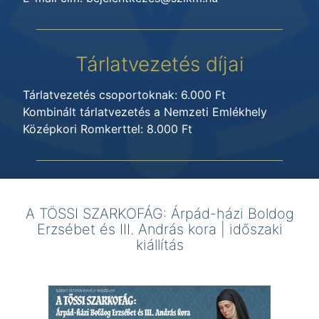
Tárlatvezetés díjai
Tárlatvezetés csoportoknak: 6.000 Ft
Kombinált tárlatvezetés a Nemzeti Emlékhely
Középkori Romkerttel: 8.000 Ft
A TÖSSI SZARKOFÁG: Árpád-házi Boldog
Erzsébet és III. András kora | időszaki
kiállítás