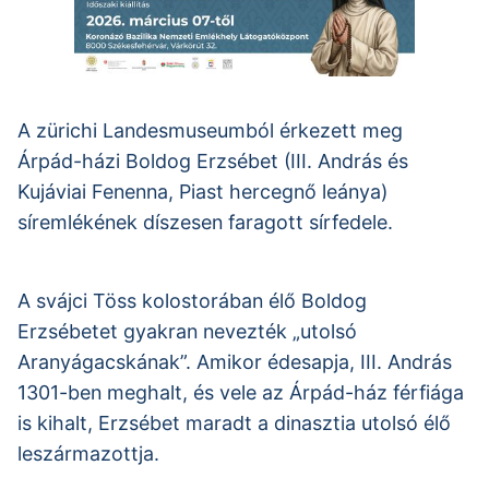
A zürichi Landesmuseumból érkezett meg
Árpád-házi Boldog Erzsébet (III. András és
Kujáviai Fenenna, Piast hercegnő leánya)
síremlékének díszesen faragott sírfedele.
A svájci Töss kolostorában élő Boldog
Erzsébetet gyakran nevezték „utolsó
Aranyágacskának”. Amikor édesapja, III. András
1301-ben meghalt, és vele az Árpád-ház férfiága
is kihalt, Erzsébet maradt a dinasztia utolsó élő
leszármazottja.