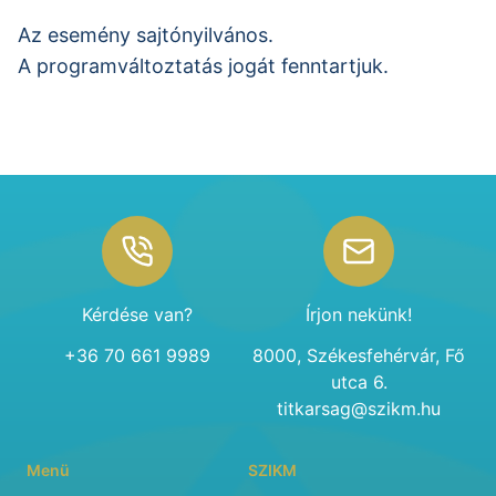
Az esemény sajtónyilvános.
A programváltoztatás jogát fenntartjuk.
Footer
Kérdése van?
Írjon nekünk!
+36 70 661 9989
8000, Székesfehérvár, Fő
utca 6.
titkarsag@szikm.hu
Menü
SZIKM