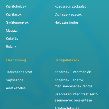
Kiállítóhelyek
Közösségi szolgálat
Kiállítások
Civil szervezetek
Gyűjtemények
Helyszín bérlés
Magazin
Kutatás
Rólunk
Elérhetőség
Szolgáltatások
Játékszabályzat
Közérdekű információk
Sajtószoba
Közérdekű adatok
megismerésének rendje
Adatkezelés
Szervezeti integritást sértő
események bejelentése
Adatvédelmi és