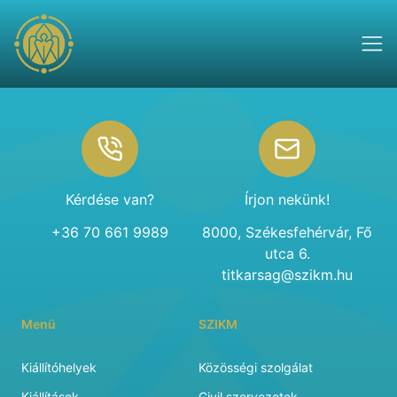
Footer
Kérdése van?
Írjon nekünk!
+36 70 661 9989
8000, Székesfehérvár, Fő
utca 6.
titkarsag@szikm.hu
Menü
SZIKM
Kiállítóhelyek
Közösségi szolgálat
Kiállítások
Civil szervezetek