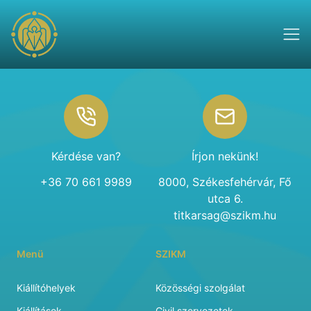
Footer
Kérdése van?
Írjon nekünk!
+36 70 661 9989
8000, Székesfehérvár, Fő
utca 6.
titkarsag@szikm.hu
Menü
SZIKM
Kiállítóhelyek
Közösségi szolgálat
Kiállítások
Civil szervezetek