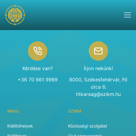
Footer
Kérdése van?
Írjon nekünk!
+36 70 661 9989
8000, Székesfehérvár, Fő
utca 6.
titkarsag@szikm.hu
Menü
SZIKM
Kiállítóhelyek
Közösségi szolgálat
Kiállítások
Civil szervezetek