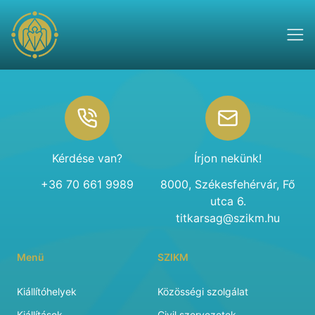
Footer
Kérdése van?
Írjon nekünk!
+36 70 661 9989
8000, Székesfehérvár, Fő
utca 6.
titkarsag@szikm.hu
Menü
SZIKM
Kiállítóhelyek
Közösségi szolgálat
Kiállítások
Civil szervezetek