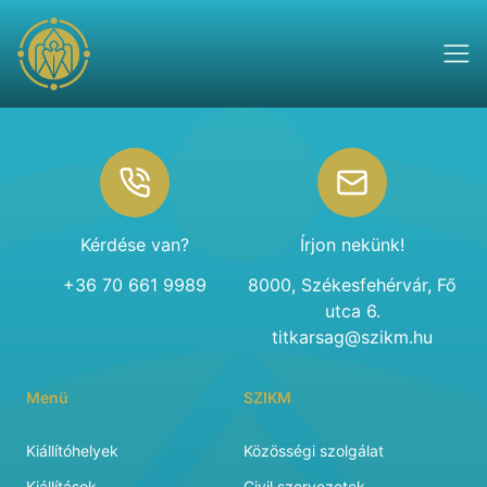
Footer
Kérdése van?
Írjon nekünk!
+36 70 661 9989
8000, Székesfehérvár, Fő
utca 6.
titkarsag@szikm.hu
Menü
SZIKM
Kiállítóhelyek
Közösségi szolgálat
Kiállítások
Civil szervezetek