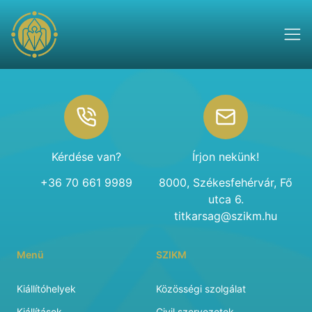
Footer
Kérdése van?
Írjon nekünk!
+36 70 661 9989
8000, Székesfehérvár, Fő
utca 6.
titkarsag@szikm.hu
Menü
SZIKM
Kiállítóhelyek
Közösségi szolgálat
Kiállítások
Civil szervezetek