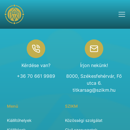
Footer
Kérdése van?
Írjon nekünk!
+36 70 661 9989
8000, Székesfehérvár, Fő
utca 6.
titkarsag@szikm.hu
Menü
SZIKM
Kiállítóhelyek
Közösségi szolgálat
Kiállítások
Civil szervezetek