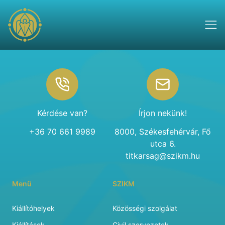
Footer
Kérdése van?
Írjon nekünk!
+36 70 661 9989
8000, Székesfehérvár, Fő
utca 6.
titkarsag@szikm.hu
Menü
SZIKM
Kiállítóhelyek
Közösségi szolgálat
Kiállítások
Civil szervezetek