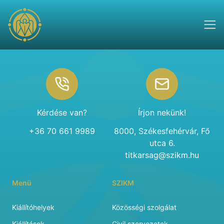
Footer
Kérdése van?
Írjon nekünk!
+36 70 661 9989
8000, Székesfehérvár, Fő
utca 6.
titkarsag@szikm.hu
Menü
SZIKM
Kiállítóhelyek
Közösségi szolgálat
Kiállítások
Civil szervezetek