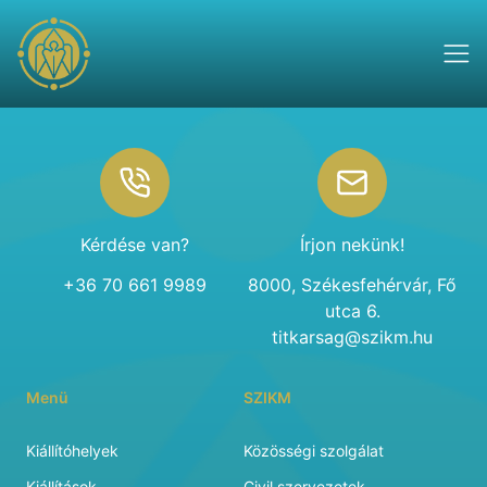
Footer
Kérdése van?
Írjon nekünk!
+36 70 661 9989
8000, Székesfehérvár, Fő
utca 6.
titkarsag@szikm.hu
Menü
SZIKM
Kiállítóhelyek
Közösségi szolgálat
Kiállítások
Civil szervezetek