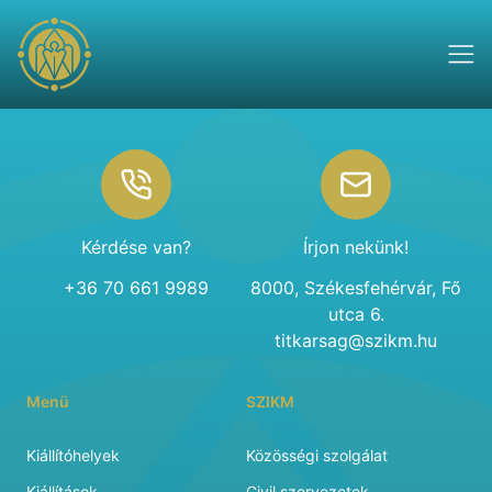
Footer
Kérdése van?
Írjon nekünk!
+36 70 661 9989
8000, Székesfehérvár, Fő
utca 6.
titkarsag@szikm.hu
Menü
SZIKM
Kiállítóhelyek
Közösségi szolgálat
Kiállítások
Civil szervezetek