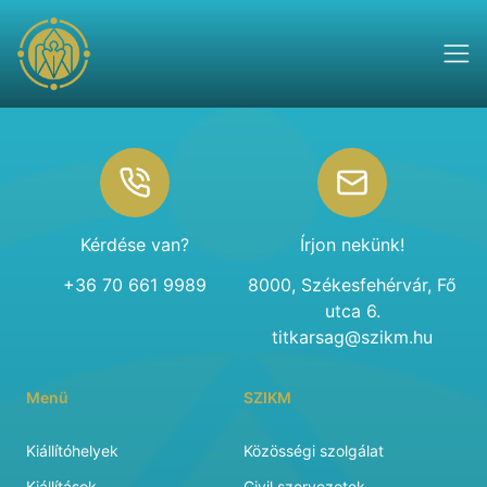
Footer
Kérdése van?
Írjon nekünk!
+36 70 661 9989
8000, Székesfehérvár, Fő
utca 6.
titkarsag@szikm.hu
Menü
SZIKM
Kiállítóhelyek
Közösségi szolgálat
Kiállítások
Civil szervezetek