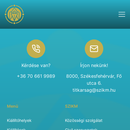
Footer
Kérdése van?
Írjon nekünk!
+36 70 661 9989
8000, Székesfehérvár, Fő
utca 6.
titkarsag@szikm.hu
Menü
SZIKM
Kiállítóhelyek
Közösségi szolgálat
Kiállítások
Civil szervezetek