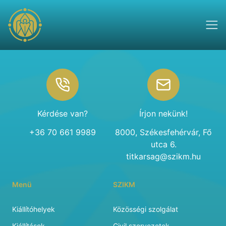
Footer
Kérdése van?
Írjon nekünk!
+36 70 661 9989
8000, Székesfehérvár, Fő
utca 6.
titkarsag@szikm.hu
Menü
SZIKM
Kiállítóhelyek
Közösségi szolgálat
Kiállítások
Civil szervezetek