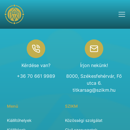
Footer
Kérdése van?
Írjon nekünk!
+36 70 661 9989
8000, Székesfehérvár, Fő
utca 6.
titkarsag@szikm.hu
Menü
SZIKM
Kiállítóhelyek
Közösségi szolgálat
Kiállítások
Civil szervezetek