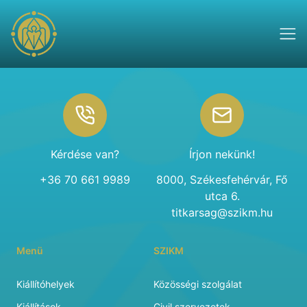
Footer
Kérdése van?
Írjon nekünk!
+36 70 661 9989
8000, Székesfehérvár, Fő
utca 6.
titkarsag@szikm.hu
Menü
SZIKM
Kiállítóhelyek
Közösségi szolgálat
Kiállítások
Civil szervezetek