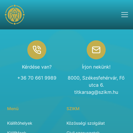
Footer
Kérdése van?
Írjon nekünk!
+36 70 661 9989
8000, Székesfehérvár, Fő
utca 6.
titkarsag@szikm.hu
Menü
SZIKM
Kiállítóhelyek
Közösségi szolgálat
Kiállítások
Civil szervezetek