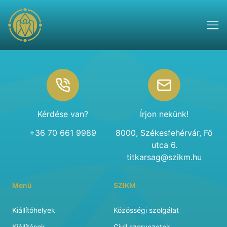
Footer
Kérdése van?
Írjon nekünk!
+36 70 661 9989
8000, Székesfehérvár, Fő
utca 6.
titkarsag@szikm.hu
Menü
SZIKM
Kiállítóhelyek
Közösségi szolgálat
Kiállítások
Civil szervezetek