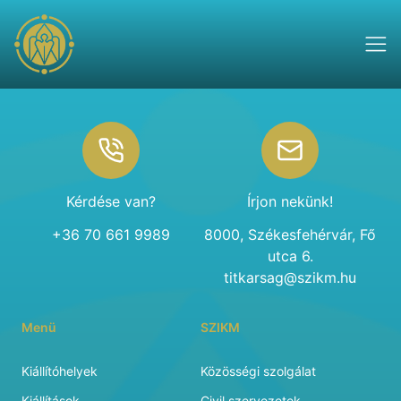
Footer
Kérdése van?
Írjon nekünk!
+36 70 661 9989
8000, Székesfehérvár, Fő
utca 6.
titkarsag@szikm.hu
Menü
SZIKM
Kiállítóhelyek
Közösségi szolgálat
Kiállítások
Civil szervezetek