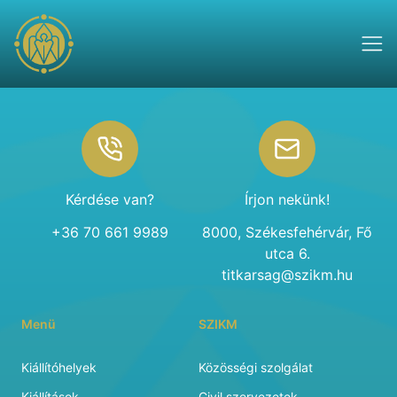
Footer
Kérdése van?
Írjon nekünk!
+36 70 661 9989
8000, Székesfehérvár, Fő
utca 6.
titkarsag@szikm.hu
Menü
SZIKM
Kiállítóhelyek
Közösségi szolgálat
Kiállítások
Civil szervezetek