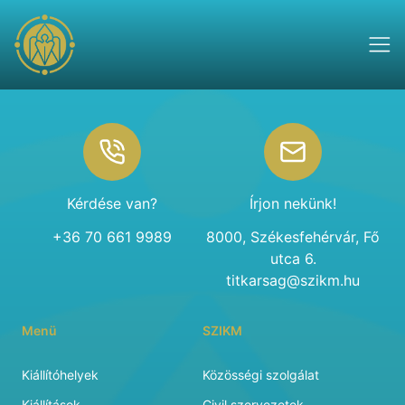
Footer
Kérdése van?
Írjon nekünk!
+36 70 661 9989
8000, Székesfehérvár, Fő
utca 6.
titkarsag@szikm.hu
Menü
SZIKM
Kiállítóhelyek
Közösségi szolgálat
Kiállítások
Civil szervezetek