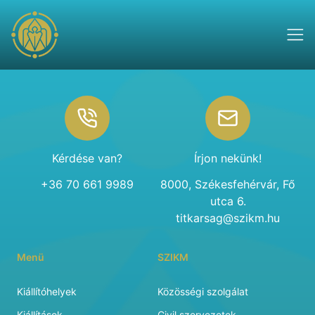
Footer
Kérdése van?
Írjon nekünk!
+36 70 661 9989
8000, Székesfehérvár, Fő
utca 6.
titkarsag@szikm.hu
Menü
SZIKM
Kiállítóhelyek
Közösségi szolgálat
Kiállítások
Civil szervezetek