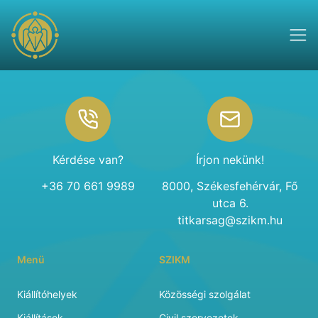
Footer
Kérdése van?
Írjon nekünk!
+36 70 661 9989
8000, Székesfehérvár, Fő
utca 6.
titkarsag@szikm.hu
Menü
SZIKM
Kiállítóhelyek
Közösségi szolgálat
Kiállítások
Civil szervezetek