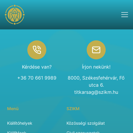
Footer
Kérdése van?
Írjon nekünk!
+36 70 661 9989
8000, Székesfehérvár, Fő
utca 6.
titkarsag@szikm.hu
Menü
SZIKM
Kiállítóhelyek
Közösségi szolgálat
Kiállítások
Civil szervezetek