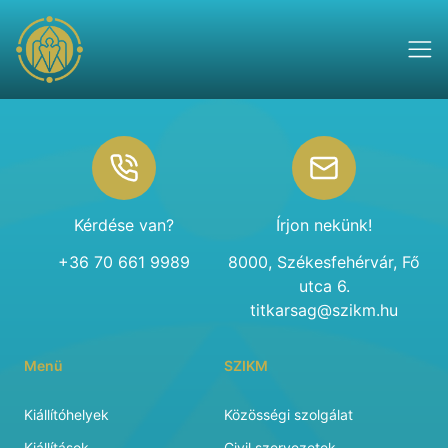
Footer
Kérdése van?
Írjon nekünk!
+36 70 661 9989
8000, Székesfehérvár, Fő
utca 6.
titkarsag@szikm.hu
Menü
SZIKM
Kiállítóhelyek
Közösségi szolgálat
Kiállítások
Civil szervezetek