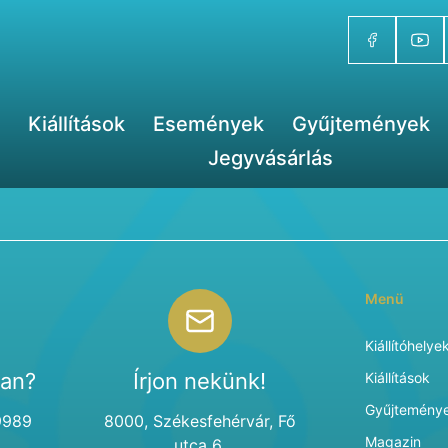
Kiállítások
Események
Gyűjtemények
Jegyvásárlás
Menü
Kiállítóhelye
van?
Írjon nekünk!
Kiállítások
Gyűjtemény
9989
8000, Székesfehérvár, Fő
Magazin
utca 6.