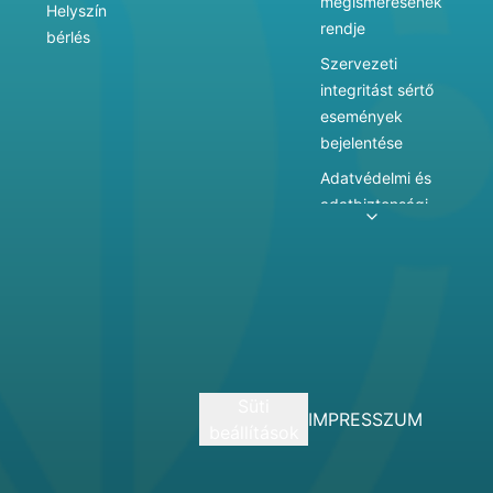
megismerésének
Helyszín
rendje
bérlés
Szervezeti
integritást sértő
események
bejelentése
Adatvédelmi és
adatbiztonsági
szabályzat
Adatkezelés
Játékszabályzat
Vármegyei
hatókörű városi
múzeum
Süti
szolgáltatásai
IMPRESSZUM
beállítások