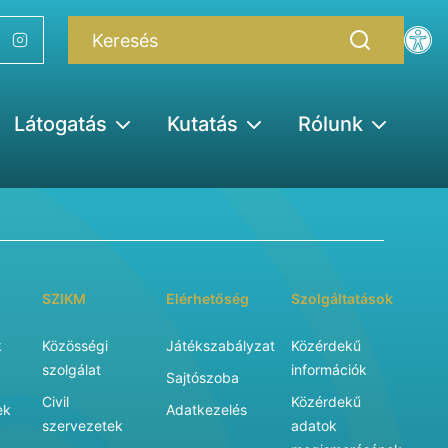
Látogatás
Kutatás
Rólunk
SZIKM
Elérhetőség
Szolgáltatások
k
Közösségi
Játékszabályzat
Közérdekű
szolgálat
információk
Sajtószoba
Civil
Közérdekű
ek
Adatkezelés
szervezetek
adatok