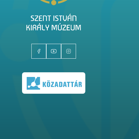
Kiállítóhelyek
Kiállítások
Gyűjtemények
Magazin
Kutatás
Rólunk