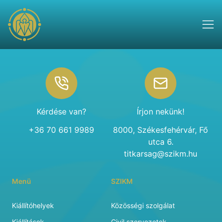
Footer
Kérdése van?
Írjon nekünk!
+36 70 661 9989
8000, Székesfehérvár, Fő
utca 6.
titkarsag@szikm.hu
Menü
SZIKM
Kiállítóhelyek
Közösségi szolgálat
Kiállítások
Civil szervezetek