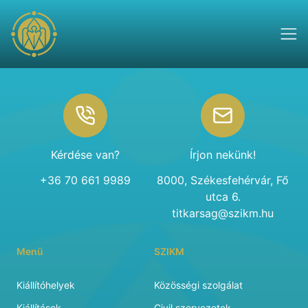
Footer
Kérdése van?
Írjon nekünk!
+36 70 661 9989
8000, Székesfehérvár, Fő
utca 6.
titkarsag@szikm.hu
Menü
SZIKM
Kiállítóhelyek
Közösségi szolgálat
Kiállítások
Civil szervezetek