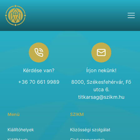
Footer
Kérdése van?
Írjon nekünk!
+36 70 661 9989
8000, Székesfehérvár, Fő
utca 6.
titkarsag@szikm.hu
Menü
SZIKM
Kiállítóhelyek
Közösségi szolgálat
Kiállítások
Civil szervezetek